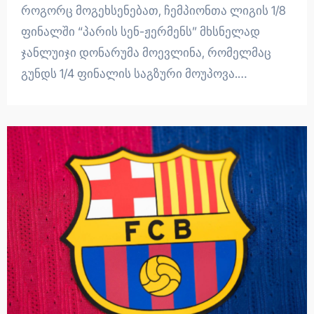
როგორც მოგეხსენებათ, ჩემპიონთა ლიგის 1/8
ფინალში “პარის სენ-ჟერმენს” მხსნელად
ჯანლუიჯი დონარუმა მოევლინა, რომელმაც
გუნდს 1/4 ფინალის საგზური მოუპოვა.…