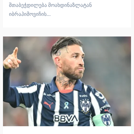
შთაბეჭდილება მოახდინაზლატან
იბრაჰიმოვიჩის…