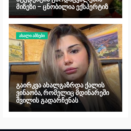
მიზეზი – ცნობილია ექსპერტიზის
პასუხი
ახალი ამბები
გაირკვა ახალგაზრდა ქალის
ვინაობა, რომელიც მდინარეში
შვილის გადარჩენას
ცდილობდა და მასთან ერთად
თავადაც დაიღუპა – საზარელი
ტრაგედიის დეტალები