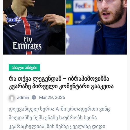
ახალი ამბები
რა თქვა ლეგენდამ – იბრაჰიმოვიჩმა
კვარაზე პირველი კომენტარი გააკეთა
admin
Mar 29, 2025
დღევანდელ სერია A-ში ერთადერთი ვინც
მოედანზე ჩემს ენაზე საუბრობს ხვიჩა
კვარაცხელიაა! მან ჩემზე ყველაზე დიდი