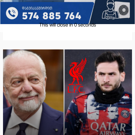
პოდკასტებიც აქვს. ერთ-ერთ გადაცემაში,
პორტუგალიელს უხამსად აკრიტიკებდნენ,
რაზეც…