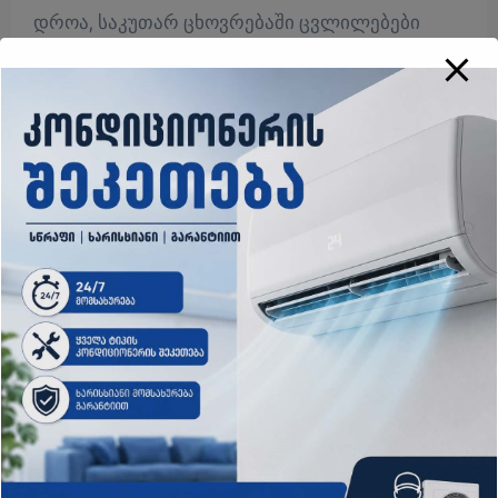
დროა, საკუთარ ცხოვრებაში ცვლილებები
შეიტანოთ – დამღლელ სამსახურს თავი
დაანებოთ ან დაასრულოთ ურთიერთობა,
რომელსაც მომავალი არ აქვს. თუ მოთმინებით
და მშვიდად იმოქმედებთ შეიძლება
ყველაფერი თქვენს სასარგებლოდ
დასრულდეს.
გამორიცხული არ არის, რომ
ხელმძღვანელობისგან დაწინაურების ან
პროფესიული განვითარების ახალ ეტაპზე
გადასვლის წინადადება მიიღოთ. მზად იყავით
სიახლეებისთვის და ყველა შეთავაზება
ინტერესით განიხილეთ. სურვილი გექნებათ,
რომ ყველაფერს დამოუკიდებლად