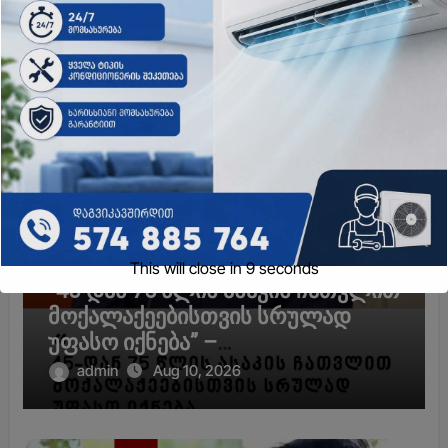
ავრცელებს
ახალი ამბები
This will close in
8
seconds
“45-დან 75 წლის ასაკის ჩათვლით
მოქალაქეებისთვის სრულად
უფასო იქნება” –
გადაწყვეტილება, რომელიც 1-
admin
Aug 10, 2026
ელი მაისიდან ამოქმედდება