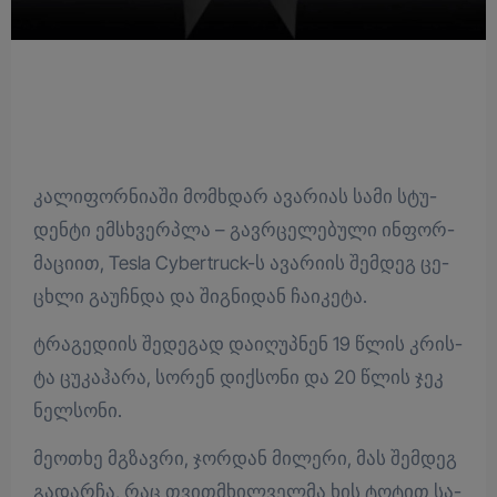
კა­ლი­ფორ­ნი­ა­ში მომ­ხდარ ავა­რი­ას სამი სტუ­
დენ­ტი ემსხვერ­პლა – გავ­რცე­ლე­ბუ­ლი ინ­ფორ­
მა­ცი­ით, Tesla Cybertruck-ს ავა­რი­ის შემ­დეგ ცე­
ცხლი გა­უჩ­ნდა და შიგ­ნი­დან ჩა­ი­კე­ტა.
ტრა­გე­დი­ის შე­დე­გად და­ი­ღუპ­ნენ 19 წლის კრის­
ტა ცუ­კა­ჰა­რა, სო­რენ დიქ­სო­ნი და 20 წლის ჯეკ
ნელ­სო­ნი.
მე­ო­თხე მგზავ­რი, ჯორ­დან მი­ლე­რი, მას შემ­დეგ
გა­დარ­ჩა, რაც თვითმხილ­ველ­მა ხის ტო­ტით სა­