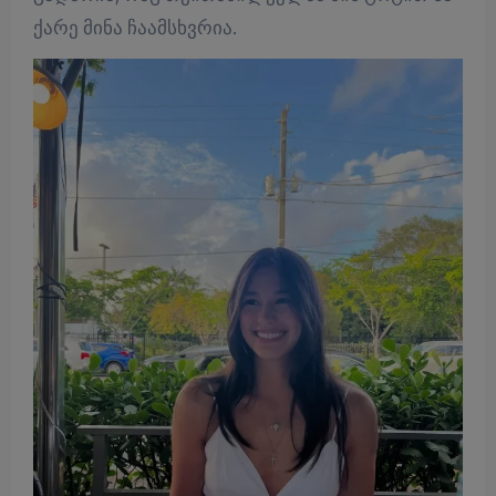
ქა­რე მინა ჩა­ამ­სხვრია.