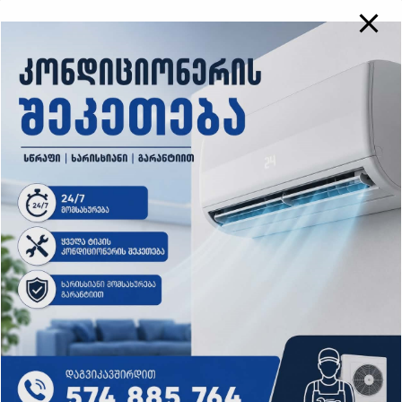
როგორ პასუხობს
აქტივისტი ნანა სანდერი
ნანუკა ჟორჟოლიანს?
By
пользователь
დაკავშირებული პოსტები