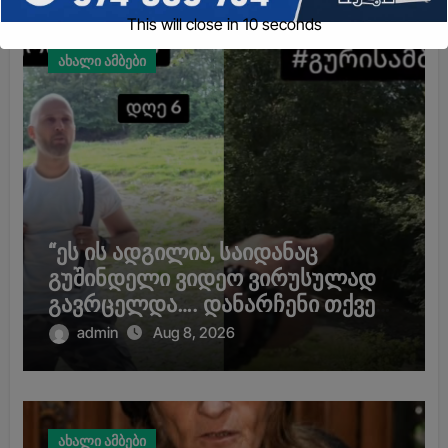
This will close in
9
seconds
ახალი ამბები
“ეს ის ადგილია, საიდანაც
გუშინდელი ვიდეო ვირუსულად
გავრცელდა…. დანარჩენი თქვენ
განსაჯეთ, რამდენად
admin
Aug 8, 2026
შესაძლებელია აქ ადამიანის
გადავარდნა” – რა კადრებს
აქვეყნებს კობა ახალაძე
მლეთიდან, სადაც 12 წლის წინ
ახალი ამბები