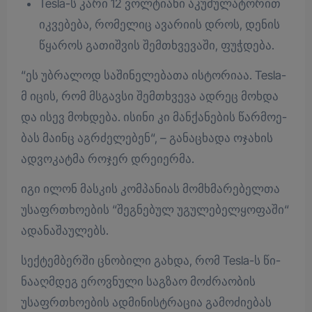
Tesla-ს კარი 12 ვოლ­ტი­ა­ნი აკუ­მუ­ლა­ტო­რით
იკ­ვე­ბე­ბა, რო­მე­ლიც ავა­რი­ის დროს, დე­ნის
წყა­როს გა­თიშ­ვის შემ­თხვე­ვა­ში, ფუჭ­დე­ბა.
“ეს უბ­რა­ლოდ სა­ში­ნე­ლე­ბა­თა ის­ტო­რი­აა. Tesla-
მ იცის, რომ მსგავ­სი შემ­თხვე­ვა ად­რეც მოხ­და
და ისევ მოხ­დე­ბა. ისი­ნი კი მან­ქა­ნე­ბის წარ­მო­ე­
ბას მა­ინც აგ­რძე­ლე­ბენ“, – გა­ნა­ცხა­და ოჯა­ხის
ად­ვო­კატ­მა რო­ჯერ დრე­ი­ერ­მა.
იგი ილონ მას­კის კომ­პა­ნი­ას მომ­ხმა­რე­ბელ­თა
უსაფრ­თხო­ე­ბის “შეგ­ნე­ბულ უგუ­ლე­ბელ­ყო­ფა­ში“
ადა­ნა­შა­უ­ლებს.
სექ­ტემ­ბერ­ში ცნო­ბი­ლი გახ­და, რომ Tesla-ს წი­
ნა­აღ­მდეგ ეროვ­ნუ­ლი საგ­ზაო მოძ­რა­ო­ბის
უსაფრ­თხო­ე­ბის ად­მი­ნის­ტრა­ცია გა­მო­ძი­ე­ბას