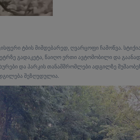
ცის­ფე­რი ტბის მიმ­დე­ბა­რედ, ღვარ­ცო­ფი ჩა­მოწ­ვა. სტი­ქი­
მეტრზე გა­და­კე­ტა, წა­ი­ღო ერთი ავ­ტო­მო­ბი­ლი და გა­ა­ნად
სა­ხუ­რე­ბი და პარ­კის თა­ნამ­შრომ­ლე­ბი ად­გილ­ზე მუ­შა­ო­ბე
­გი­ლე­ბა შე­ზღუ­დუ­ლია.