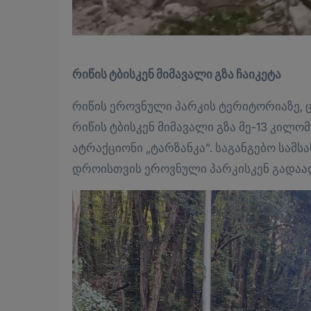
რი­წის ტბის­კენ მი­მა­ვა­ლი გზა ჩა­ი­კე­ტა
რი­წის ეროვ­ნუ­ლი პარ­კის ტე­რი­ტო­რი­ა­ზე, 
რი­წის ტბის­კენ მი­მა­ვა­ლი გზა მე-13 კი­ლო­
ატ­რაქ­ცი­ო­ნი „ტარ­ზან­კა“. სა­გან­გე­ბო სამ­
დრო­ის­თვის ეროვ­ნუ­ლი პარ­კის­კენ გა­და­ად