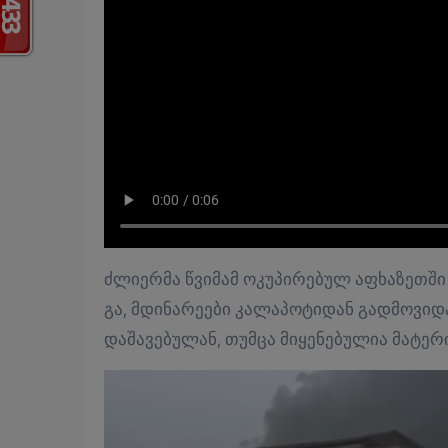
ძლი­ერ­მა წვი­მამ ოკუ­პი­რე­ბულ აფხა­ზეთ­ში სე­რი­ო­ზუ­ლი პრობ­ლე­მე­ბი შექ­მნა. ღვარ­ცოფ­მა გზე­ბი ჩა­ხერ­
გა, მდი­ნა­რე­ე­ბი კა­ლა­პო­ტი­დან გად­მო­ვი­
და­შა­ვე­ბუ­ლან, თუმ­ცა მი­ყე­ნე­ბუ­ლია მა­ტ