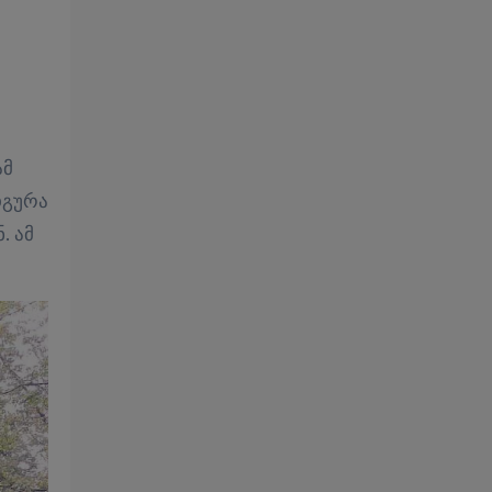
ამ
­გუ­რა
ნ. ამ