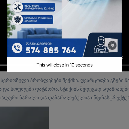
This will close in
8
seconds
და და სოფ­ლე­ბი დატ­ბო­რა. სტი­ქი­ის შე­დე­გად ადა­მი­ა­ნე­ბ
ე­რი­ა­ლუ­რი ზა­რა­ლი და და­ზა­რა­ლე­ბუ­ლია ინფრას­ტრუქ­ტუ­