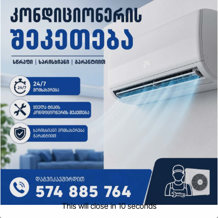
ახალი ამბები
რა მისწერა ნია იმნაძის ბიძამ ეკა
კუპატაძეს? – გიგა ავალიანის
დედა “სქრინს” აქვეყნებს
admin
Aug 9, 2026
ახალი ამბები
This will close in
9
seconds