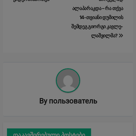
ალაპარაკდა – რა თქვა
14-თვი­ა­ნი დუ­მი­ლის
შემდეგ გი­ორ­გი კავ­ლე­
ლაშ­ვილ­მა?
By
пользователь
დაკავშირებული პოსტები