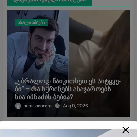
ახალი ამბები
,,უბ­რა­ლოდ წა­ი­კი­თხეთ ეს სი­ტყვე­
ბი” – რა სქრინებს ასაჯაროებს
ნია იმნაძის ბებია?
пользователь
Aug 9, 2026