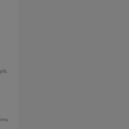
ის.
როა