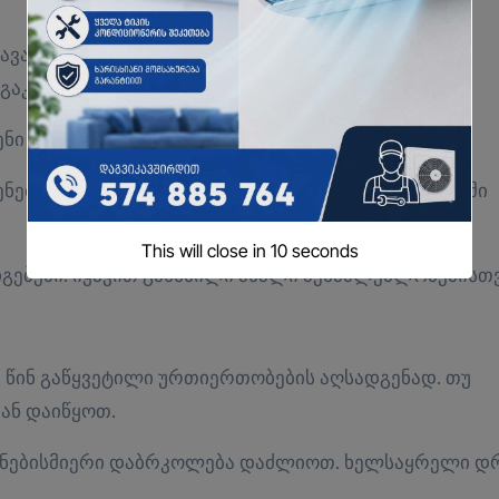
ავად, პარტნიორთან საერთო ენას გამონახავთ.
გაკეთება მოუწევს.
ნი ძალისხმევა ნაყოფს გამოიღებს.
ნებისთვის. მასაჟი ან მედიტაცია ძალების აღდგენაში
This will close in
9
seconds
ებები. იყავით გახსნილი ახალი შესაძლებლობებისთვ
ს წინ გაწყვეტილი ურთიერთობების აღსადგენად. თუ
ან დაიწყოთ.
თ ნებისმიერი დაბრკოლება დაძლიოთ. ხელსაყრელი დ