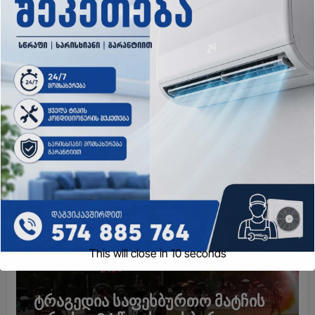
„ძალიან ფრთხილად იყავით,
ვისთან მიდიხართ და ვის
ენდობით“ – გოგა მანია
admin
Aug 9, 2026
ახალი ამბები
This will close in
9
seconds
ტრაგედია საფეხბურთო მატჩის