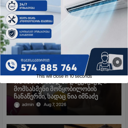
ახალი ამბები
This will close in
9
seconds
რა ისმინს სახლში დაყენებული
მომსასმენი მოწყობილობის
ჩანაწერში, სადაც ნია იმნაძე
მამას ესაუბრება?
admin
Aug 7, 2026