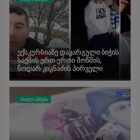
ექსკურსიაზე დაკარგული ბიჭის
საქმის ერთ-ერთი მოწმის,
ნოდარ კიკნაძის პირველი
ინტერვიუ 12 წლის შემდეგ – “არ
შემიძლია გამოსვლა და ასე
საჯაროდ ხმაური”
ახალი ამბები