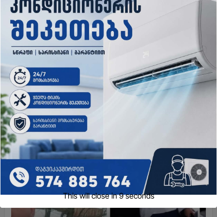
“ფოტოსურათი, რომელზეც ახლა
ვისაუბრებ, ნია იმნაძის ერთ-
ერთმა მეგობარმა
გამომიგზავნა…” – ეკა კუპატაძე
admin
Aug 8, 2026
ახალი ამბები
This will close in
8
seconds